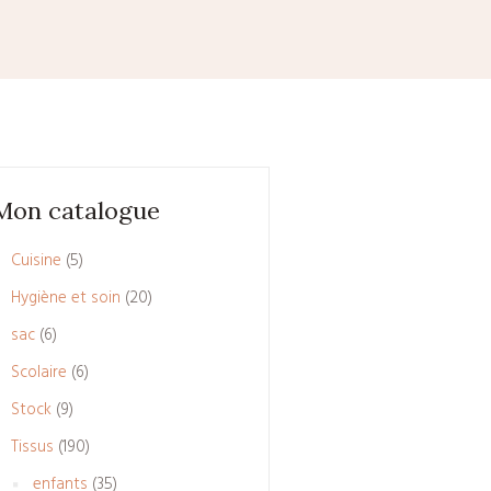
Mon catalogue
5
Cuisine
5
produits
20
Hygiène et soin
20
produits
6
sac
6
produits
6
Scolaire
6
produits
9
Stock
9
produits
190
Tissus
190
produits
35
enfants
35