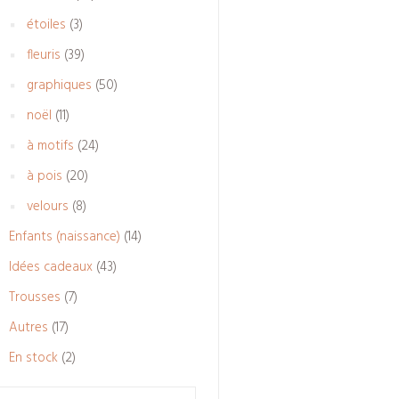
produits
3
étoiles
3
produits
39
fleuris
39
produits
50
graphiques
50
produits
11
noël
11
produits
24
à motifs
24
produits
20
à pois
20
produits
8
velours
8
produits
14
Enfants (naissance)
14
produits
43
Idées cadeaux
43
produits
7
Trousses
7
produits
17
Autres
17
produits
2
En stock
2
produits