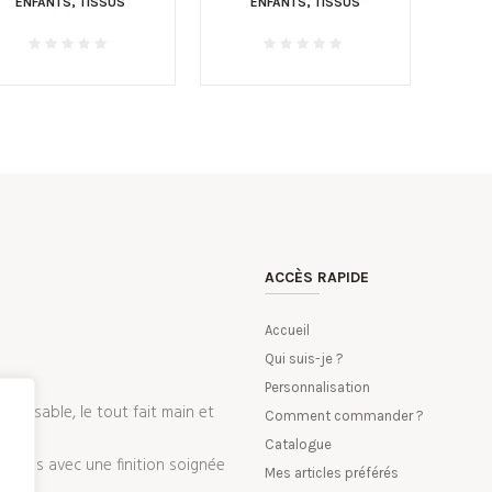
ENFANTS
,
TISSUS
ENFANTS
,
TISSUS
ACCÈS RAPIDE
Accueil
Qui suis-je ?
Personnalisation
nalisable, le tout fait main et
Comment commander ?
Catalogue
 tissus avec une finition soignée
Mes articles préférés