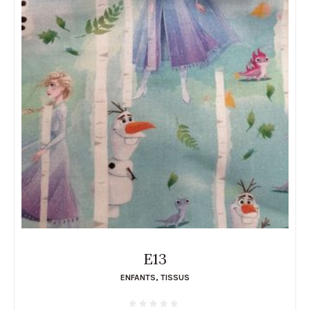
E13
ENFANTS
,
TISSUS