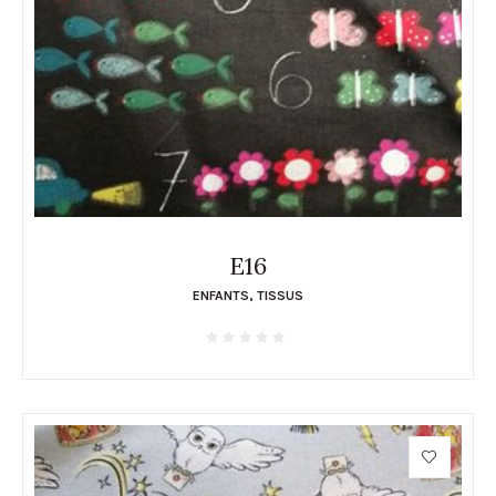
E16
ENFANTS
,
TISSUS