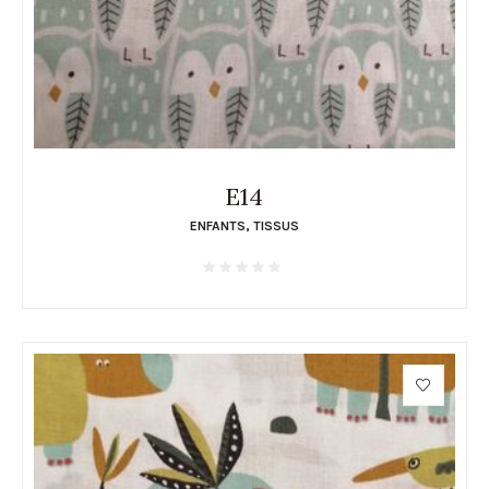
E14
ENFANTS
,
TISSUS