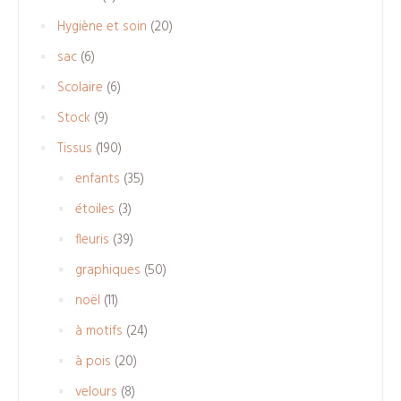
produits
20
Hygiène et soin
20
produits
6
sac
6
produits
6
Scolaire
6
produits
9
Stock
9
produits
190
Tissus
190
produits
35
enfants
35
produits
3
étoiles
3
produits
39
fleuris
39
produits
50
graphiques
50
produits
11
noël
11
produits
24
à motifs
24
produits
20
à pois
20
produits
8
velours
8