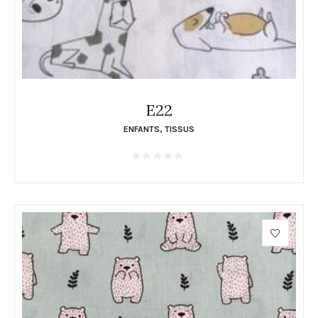
E22
ENFANTS
,
TISSUS