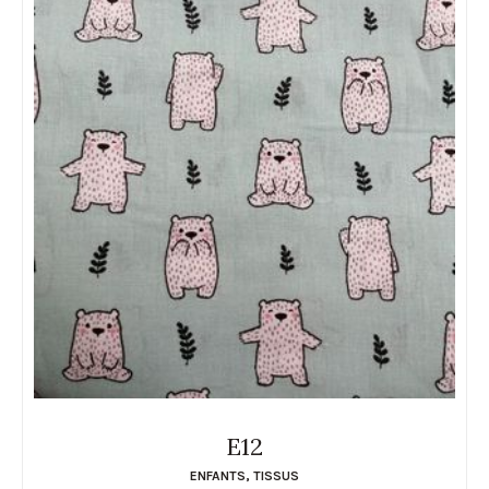
E12
ENFANTS
,
TISSUS