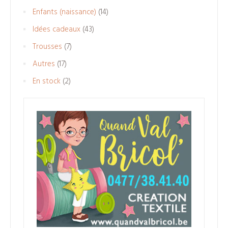
produits
14
Enfants (naissance)
14
produits
43
Idées cadeaux
43
produits
7
Trousses
7
produits
17
Autres
17
produits
2
En stock
2
produits