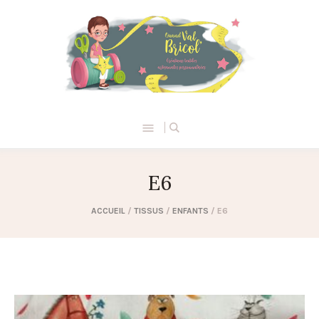
E6
ACCUEIL
/
TISSUS
/
ENFANTS
/ E6