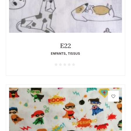
E22
ENFANTS
,
TISSUS