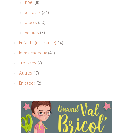
11
noël
11
produits
24
à motifs
24
produits
20
à pois
20
produits
8
velours
8
produits
14
Enfants (naissance)
14
produits
43
Idées cadeaux
43
produits
7
Trousses
7
produits
17
Autres
17
produits
2
En stock
2
produits