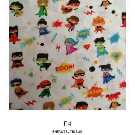
E4
ENFANTS
,
TISSUS