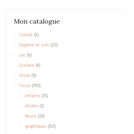
Mon catalogue
5
Cuisine
5
produits
20
Hygiène et soin
20
produits
6
sac
6
produits
6
Scolaire
6
produits
9
Stock
9
produits
190
Tissus
190
produits
35
enfants
35
produits
3
étoiles
3
produits
39
fleuris
39
produits
50
graphiques
50
produits