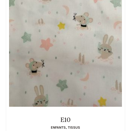
E10
ENFANTS
,
TISSUS