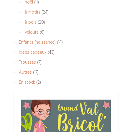
11
noël
11
produits
24
à motifs
24
produits
20
à pois
20
produits
8
velours
8
produits
14
Enfants (naissance)
14
produits
43
Idées cadeaux
43
produits
7
Trousses
7
produits
17
Autres
17
produits
2
En stock
2
produits