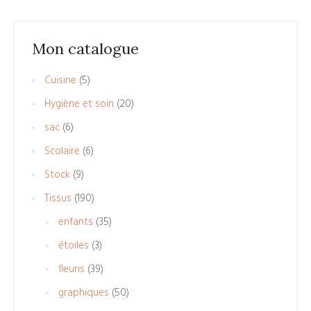
Mon catalogue
5
Cuisine
5
produits
20
Hygiène et soin
20
produits
6
sac
6
produits
6
Scolaire
6
produits
9
Stock
9
produits
190
Tissus
190
produits
35
enfants
35
produits
3
étoiles
3
produits
39
fleuris
39
produits
50
graphiques
50
produits