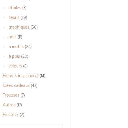
produits
3
étoiles
3
produits
39
fleuris
39
produits
50
graphiques
50
produits
11
noël
11
produits
24
à motifs
24
produits
20
à pois
20
produits
8
velours
8
produits
14
Enfants (naissance)
14
produits
43
Idées cadeaux
43
produits
7
Trousses
7
produits
17
Autres
17
produits
2
En stock
2
produits