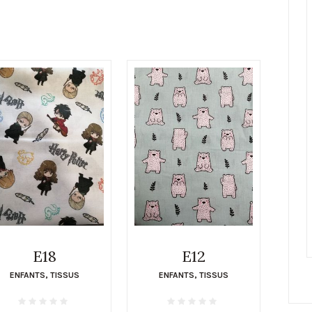
E18
E12
ENFANTS
,
TISSUS
ENFANTS
,
TISSUS