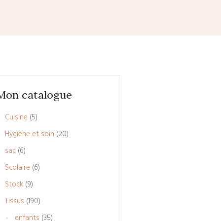
Mon catalogue
5
Cuisine
5
produits
20
Hygiène et soin
20
produits
6
sac
6
produits
6
Scolaire
6
produits
9
Stock
9
produits
190
Tissus
190
produits
35
enfants
35