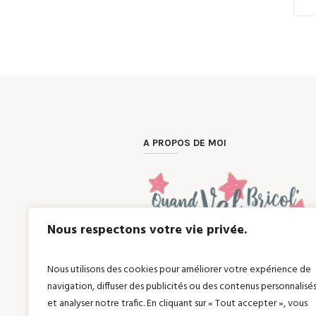
A PROPOS DE MOI
Nous respectons votre vie privée.
Une envie, un cadeau unique et person
avec passion.
Vous êtes à la recherche d’articles en
Nous utilisons des cookies pour améliorer votre expérience de
?
navigation, diffuser des publicités ou des contenus personnalisé
Quand Val Bricol’ peut répondre à vos
et analyser notre trafic. En cliquant sur « Tout accepter », vous