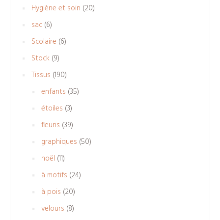
produits
20
Hygiène et soin
20
produits
6
sac
6
produits
6
Scolaire
6
produits
9
Stock
9
produits
190
Tissus
190
produits
35
enfants
35
produits
3
étoiles
3
produits
39
fleuris
39
produits
50
graphiques
50
produits
11
noël
11
produits
24
à motifs
24
produits
20
à pois
20
produits
8
velours
8