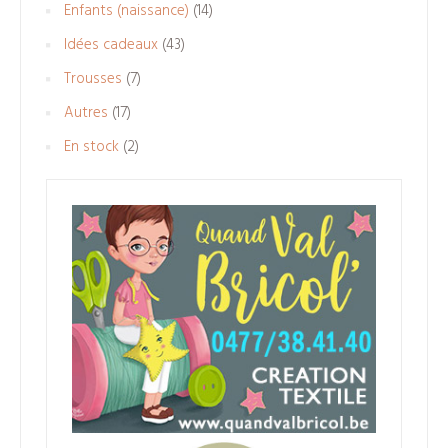
produits
14
Enfants (naissance)
14
produits
43
Idées cadeaux
43
produits
7
Trousses
7
produits
17
Autres
17
produits
2
En stock
2
produits