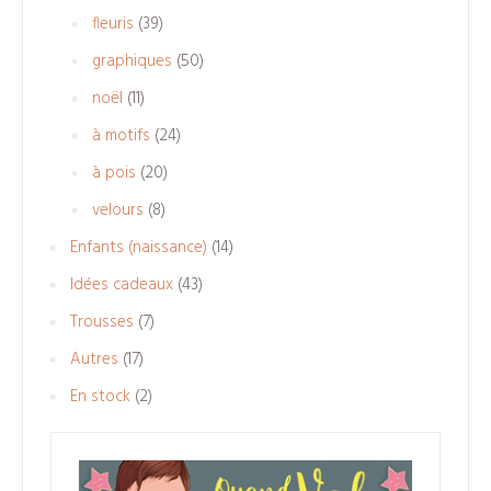
produits
39
fleuris
39
produits
50
graphiques
50
produits
11
noël
11
produits
24
à motifs
24
produits
20
à pois
20
produits
8
velours
8
produits
14
Enfants (naissance)
14
produits
43
Idées cadeaux
43
produits
7
Trousses
7
produits
17
Autres
17
produits
2
En stock
2
produits