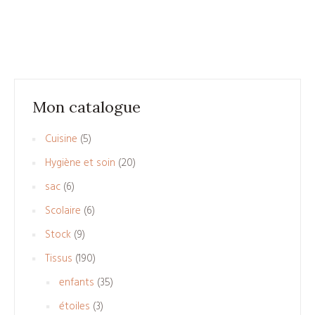
Mon catalogue
5
Cuisine
5
produits
20
Hygiène et soin
20
produits
6
sac
6
produits
6
Scolaire
6
produits
9
Stock
9
produits
190
Tissus
190
produits
35
enfants
35
produits
3
étoiles
3