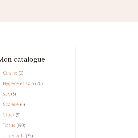
Mon catalogue
5
Cuisine
5
produits
20
Hygiène et soin
20
produits
6
sac
6
produits
6
Scolaire
6
produits
9
Stock
9
produits
190
Tissus
190
produits
35
enfants
35