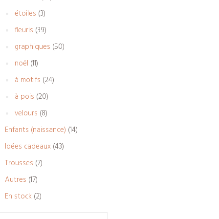
produits
3
étoiles
3
produits
39
fleuris
39
produits
50
graphiques
50
produits
11
noël
11
produits
24
à motifs
24
produits
20
à pois
20
produits
8
velours
8
produits
14
Enfants (naissance)
14
produits
43
Idées cadeaux
43
produits
7
Trousses
7
produits
17
Autres
17
produits
2
En stock
2
produits