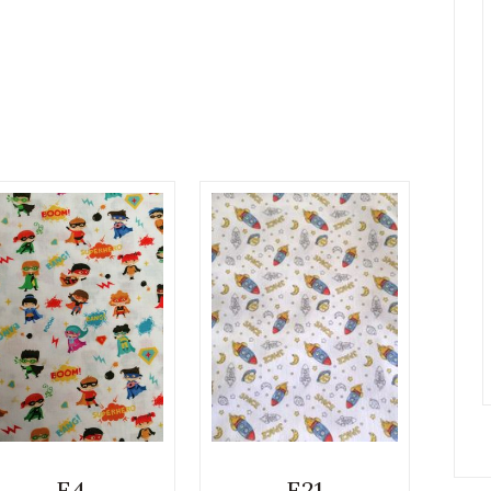
E4
E21