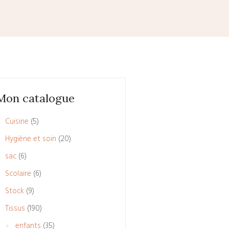
Mon catalogue
5
Cuisine
5
produits
20
Hygiène et soin
20
produits
6
sac
6
produits
6
Scolaire
6
produits
9
Stock
9
produits
190
Tissus
190
produits
35
enfants
35