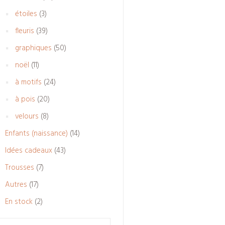
produits
3
étoiles
3
produits
39
fleuris
39
produits
50
graphiques
50
produits
11
noël
11
produits
24
à motifs
24
produits
20
à pois
20
produits
8
velours
8
produits
14
Enfants (naissance)
14
produits
43
Idées cadeaux
43
produits
7
Trousses
7
produits
17
Autres
17
produits
2
En stock
2
produits