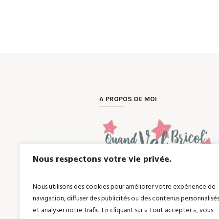
A PROPOS DE MOI
Nous respectons votre vie privée.
Une envie, un cadeau unique et person
avec passion.
Vous êtes à la recherche d’articles en
Nous utilisons des cookies pour améliorer votre expérience de
?
navigation, diffuser des publicités ou des contenus personnalisé
Quand Val Bricol’ peut répondre à vos
et analyser notre trafic. En cliquant sur « Tout accepter », vous