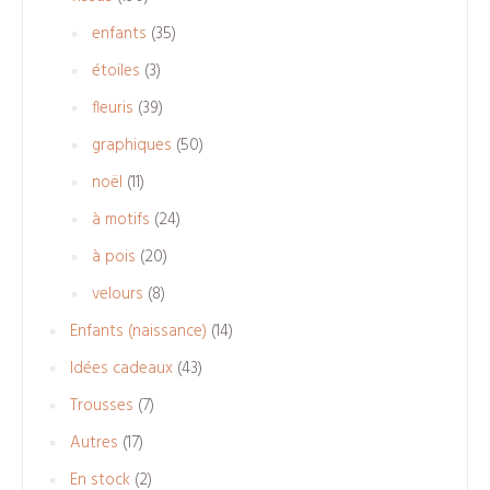
produits
35
enfants
35
produits
3
étoiles
3
produits
39
fleuris
39
produits
50
graphiques
50
produits
11
noël
11
produits
24
à motifs
24
produits
20
à pois
20
produits
8
velours
8
produits
14
Enfants (naissance)
14
produits
43
Idées cadeaux
43
produits
7
Trousses
7
produits
17
Autres
17
produits
2
En stock
2