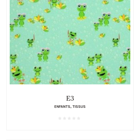
E3
ENFANTS
,
TISSUS