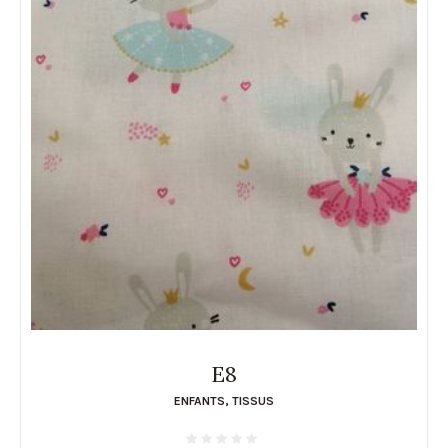
E8
ENFANTS
,
TISSUS