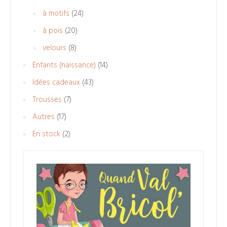
produits
24
à motifs
24
produits
20
à pois
20
produits
8
velours
8
produits
14
Enfants (naissance)
14
produits
43
Idées cadeaux
43
produits
7
Trousses
7
produits
17
Autres
17
produits
2
En stock
2
produits