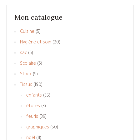
Mon catalogue
5
Cuisine
5
produits
20
Hygiène et soin
20
produits
6
sac
6
produits
6
Scolaire
6
produits
9
Stock
9
produits
190
Tissus
190
produits
35
enfants
35
produits
3
étoiles
3
produits
39
fleuris
39
produits
50
graphiques
50
produits
11
noël
11