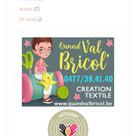
produits
17
Autres
17
produits
2
En stock
2
produits