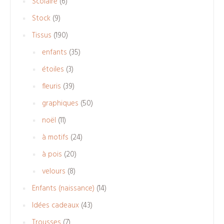
6
Scolaire
6
produits
9
Stock
9
produits
190
Tissus
190
produits
35
enfants
35
produits
3
étoiles
3
produits
39
fleuris
39
produits
50
graphiques
50
produits
11
noël
11
produits
24
à motifs
24
produits
20
à pois
20
produits
8
velours
8
produits
14
Enfants (naissance)
14
produits
43
Idées cadeaux
43
produits
7
Trousses
7