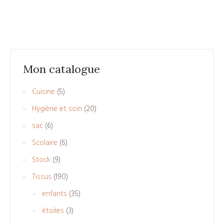
Mon catalogue
5
Cuisine
5
produits
20
Hygiène et soin
20
produits
6
sac
6
produits
6
Scolaire
6
produits
9
Stock
9
produits
190
Tissus
190
produits
35
enfants
35
produits
3
étoiles
3
produits