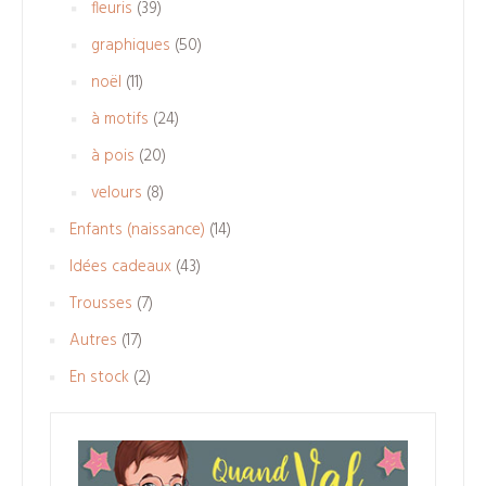
39
fleuris
39
produits
50
graphiques
50
produits
11
noël
11
produits
24
à motifs
24
produits
20
à pois
20
produits
8
velours
8
produits
14
Enfants (naissance)
14
produits
43
Idées cadeaux
43
produits
7
Trousses
7
produits
17
Autres
17
produits
2
En stock
2
produits