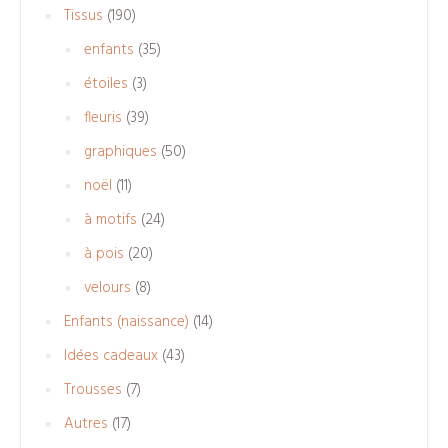
produits
190
Tissus
190
produits
35
enfants
35
produits
3
étoiles
3
produits
39
fleuris
39
produits
50
graphiques
50
produits
11
noël
11
produits
24
à motifs
24
produits
20
à pois
20
produits
8
velours
8
produits
14
Enfants (naissance)
14
produits
43
Idées cadeaux
43
produits
7
Trousses
7
produits
17
Autres
17
produits