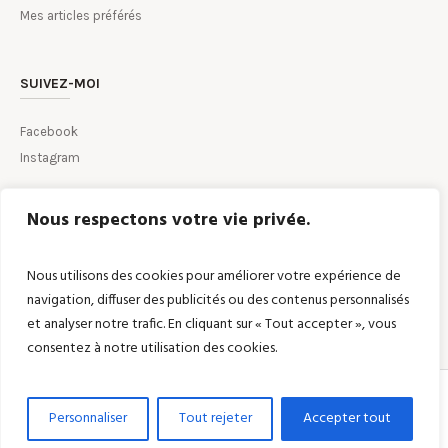
Mes articles préférés
SUIVEZ-MOI
Facebook
Instagram
Nous respectons votre vie privée.
CONTACTEZ-MOI PAR MAIL
Nous utilisons des cookies pour améliorer votre expérience de
navigation, diffuser des publicités ou des contenus personnalisés
et analyser notre trafic. En cliquant sur « Tout accepter », vous
consentez à notre utilisation des cookies.
Création de site internet
par
| WeaselPixel |
Expert en
Personnaliser
Tout rejeter
Accepter tout
Communication DIGITALE
| 2025