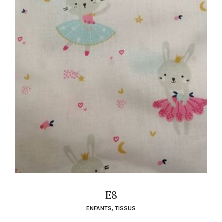
E8
ENFANTS
,
TISSUS