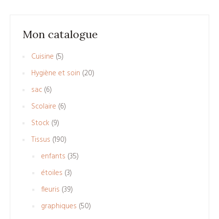
Mon catalogue
5
Cuisine
5
produits
20
Hygiène et soin
20
produits
6
sac
6
produits
6
Scolaire
6
produits
9
Stock
9
produits
190
Tissus
190
produits
35
enfants
35
produits
3
étoiles
3
produits
39
fleuris
39
produits
50
graphiques
50
produits