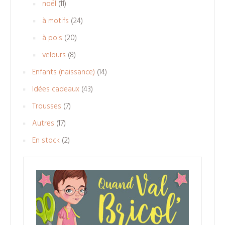
11
noël
11
produits
24
à motifs
24
produits
20
à pois
20
produits
8
velours
8
produits
14
Enfants (naissance)
14
produits
43
Idées cadeaux
43
produits
7
Trousses
7
produits
17
Autres
17
produits
2
En stock
2
produits