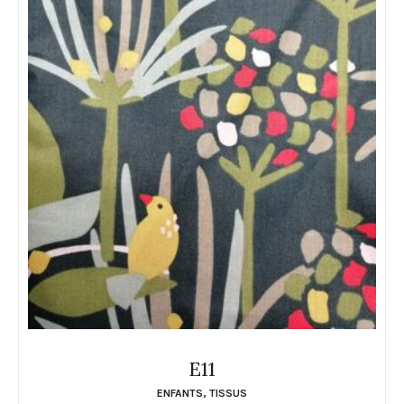
E11
ENFANTS
,
TISSUS