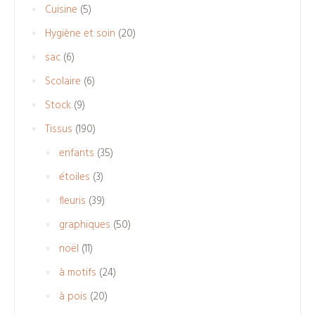
5
Cuisine
5
produits
20
Hygiène et soin
20
produits
6
sac
6
produits
6
Scolaire
6
produits
9
Stock
9
produits
190
Tissus
190
produits
35
enfants
35
produits
3
étoiles
3
produits
39
fleuris
39
produits
50
graphiques
50
produits
11
noël
11
produits
24
à motifs
24
produits
20
à pois
20
produits