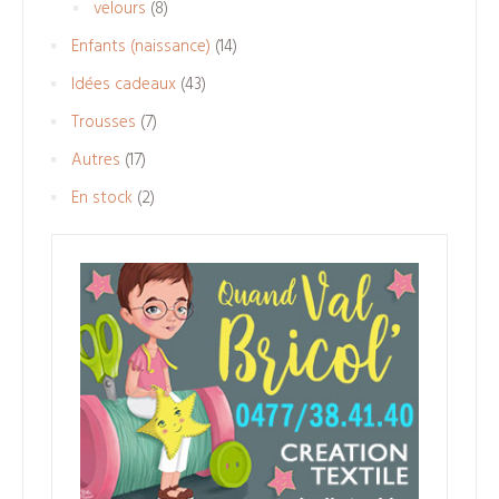
8
velours
8
produits
14
Enfants (naissance)
14
produits
43
Idées cadeaux
43
produits
7
Trousses
7
produits
17
Autres
17
produits
2
En stock
2
produits