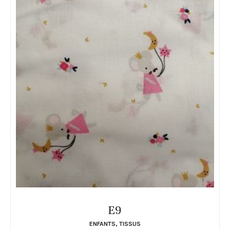
E9
ENFANTS
,
TISSUS