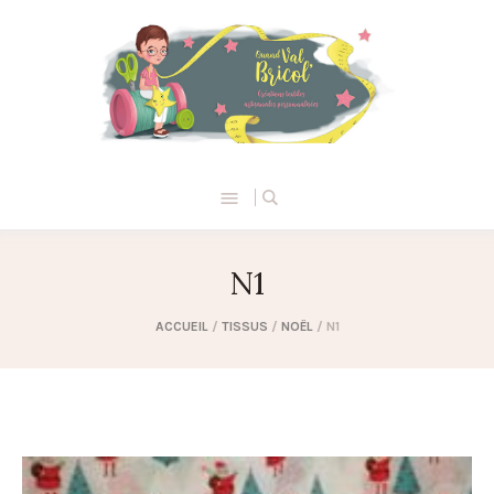
N1
ACCUEIL
/
TISSUS
/
NOËL
/ N1